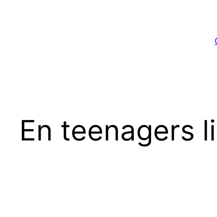
Spring
til
indhold
En teenagers li